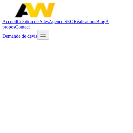
Accueil
Création de Sites
Agence SEO
Réalisations
Blog
À
propos
Contact
Demande de devis
Accueil
/
Créer un site internet de médecin généraliste